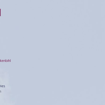
rkenbihl
Dies
h