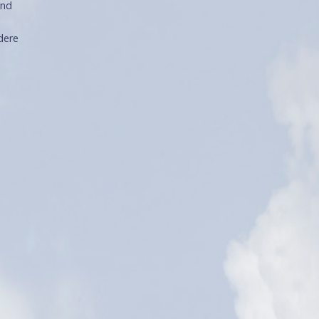
und
dere