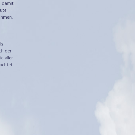
, damit
Gute
nehmen,
ls
ch der
e aller
eachtet