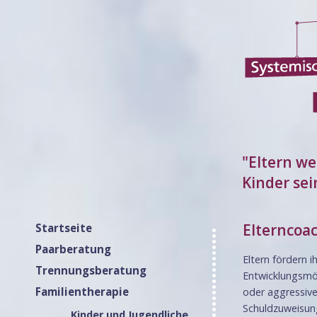
"Eltern we
Kinder se
Elterncoa
Startseite
Paarberatung
Eltern fördern i
Trennungsberatung
Entwicklungsmög
Familientherapie
oder aggressives
Schuldzuweisun
Kinder und Jugendliche